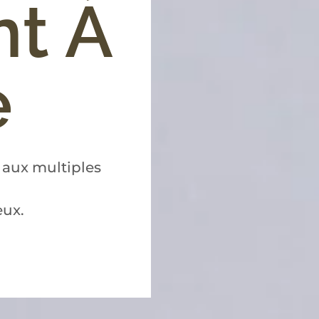
nt À
e
e aux multiples
eux.